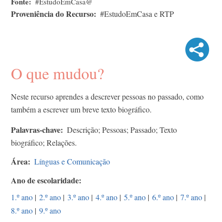
Fonte
#EstudoEmCasa@
Proveniência do Recurso
#EstudoEmCasa e RTP
O que mudou?
Neste recurso aprendes a descrever pessoas no passado, como
também a escrever um breve texto biográfico.
Palavras-chave
Descrição; Pessoas; Passado; Texto
biográfico; Relações.
Área
Línguas e Comunicação
Ano de escolaridade
1.º ano
|
2.º ano
|
3.º ano
|
4.º ano
|
5.º ano
|
6.º ano
|
7.º ano
|
8.º ano
|
9.º ano