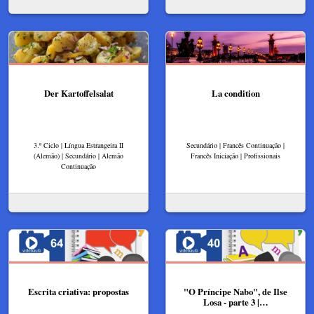
Der Kartoffelsalat
La condition
3.º Ciclo | Língua Estrangeira II
Secundário | Francês Continuação |
(Alemão) | Secundário | Alemão
Francês Iniciação | Profissionais
Continuação
Escrita criativa: propostas
"O Príncipe Nabo", de Ilse
Losa - parte 3 |…