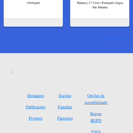
| Português
Materna | 2.º Ciclo | Português Língua
Não Materna
Ver mais
Destaques
Escolas
Opções de
acessibilidade
Publicações
Famílias
Regras
Projetos
Parceiros
RGPD
FAQs