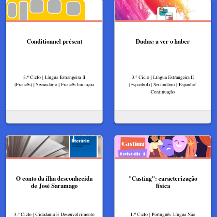
Conditionnel présent
Dudas: a ver o haber
3.º Ciclo | Língua Estrangeira II
3.º Ciclo | Língua Estrangeira II
(Francês) | Secundário | Francês Iniciação
(Espanhol) | Secundário | Espanhol
Continuação
O conto da ilha desconhecida
"Casting": caracterização
de José Saramago
física
3.º Ciclo | Cidadania E Desenvolvimento
1.º Ciclo | Português Língua Não