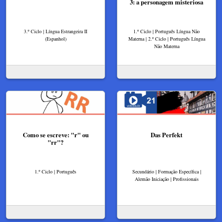
3: a personagem misteriosa
3.º Ciclo | Língua Estrangeira II
1.º Ciclo | Português Língua Não
(Espanhol)
Materna | 2.º Ciclo | Português Língua
Não Materna
Como se escreve: "r" ou
Das Perfekt
"rr"?
1.º Ciclo | Português
Secundário | Formação Específica |
Alemão Iniciação | Profissionais