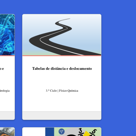
o e
Tabelas de distância e deslocamento
Geologia
3.º Ciclo | Físico-Química