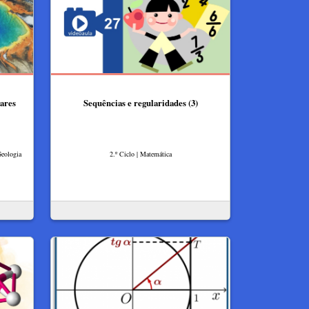
tares
Sequências e regularidades (3)
Geologia
2.º Ciclo | Matemática