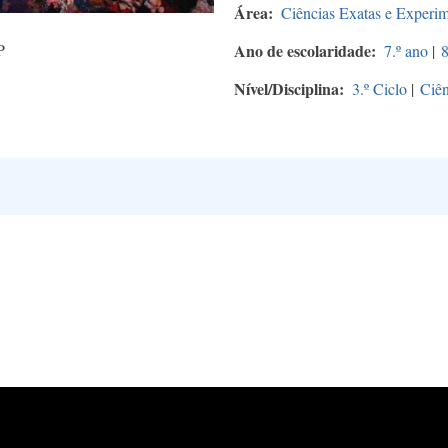
Área
Ciências Exatas e Experim
P
Ano de escolaridade
7.º ano
|
8
Nível/Disciplina
3.º Ciclo
|
Ciên