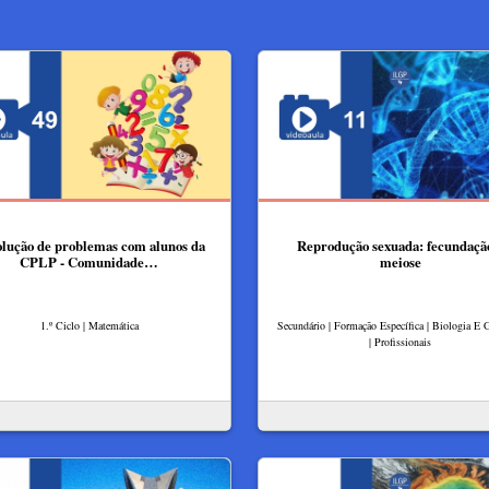
lução de problemas com alunos da
Reprodução sexuada: fecundaçã
CPLP - Comunidade…
meiose
1.º Ciclo | Matemática
Secundário | Formação Específica | Biologia E 
| Profissionais