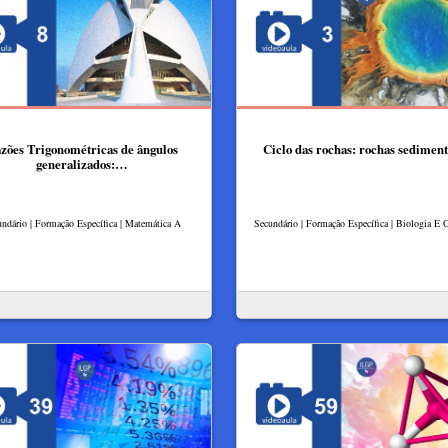
zões Trigonométricas de ângulos
Ciclo das rochas: rochas sedimen
generalizados:…
ndário | Formação Específica | Matemática A
Secundário | Formação Específica | Biologia E 