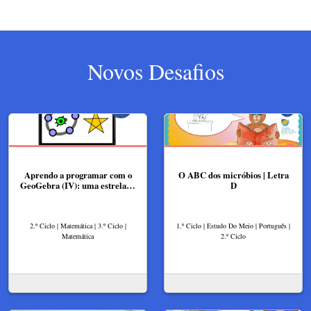
Novos Desafios
Aprendo a programar com o
O ABC dos micróbios | Letra
GeoGebra (IV): uma estrela…
D
2.º Ciclo | Matemática | 3.º Ciclo |
1.º Ciclo | Estudo Do Meio | Português |
Matemática
2.º Ciclo