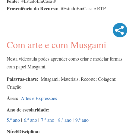
Fonte
#EstudoEmCasa@
Proveniência do Recurso
#EstudoEmCasa e RTP
Com arte e com Musgami
Nesta videoaula podes aprender como criar e modelar formas
com papel Musgami.
Palavras-chave
Musgami; Materiais; Recorte; Colagem;
Criação.
Área
Artes e Expressões
Ano de escolaridade
5.º ano
|
6.º ano
|
7.º ano
|
8.º ano
|
9.º ano
Nível/Disciplina