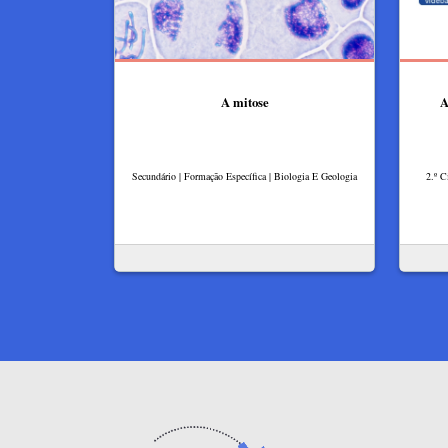
A mitose
A
Secundário | Formação Específica | Biologia E Geologia
2.º C