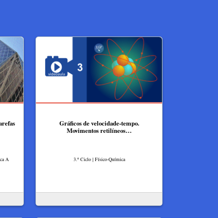
arefas
Gráficos de velocidade-tempo.
Movimentos retilíneos…
ica A
3.º Ciclo | Físico-Química