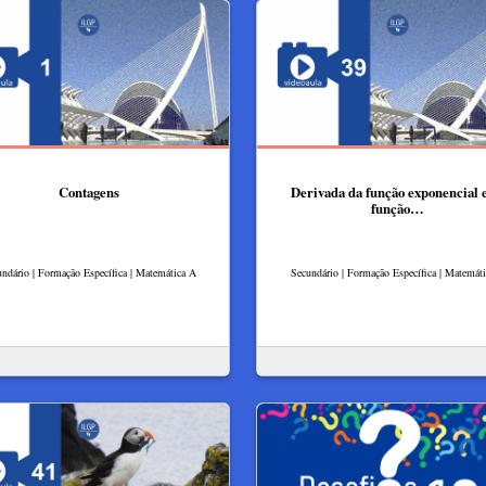
Contagens
Derivada da função exponencial 
função…
ndário | Formação Específica | Matemática A
Secundário | Formação Específica | Matemát