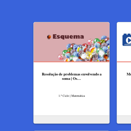
Resolução de problemas envolvendo a
Mu
soma | Os…
1.º Ciclo | Matemática