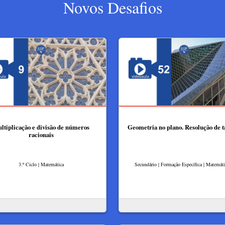
Novos Desafios
ltiplicação e divisão de números
Geometria no plano. Resolução de t
racionais
3.º Ciclo | Matemática
Secundário | Formação Específica | Matemát