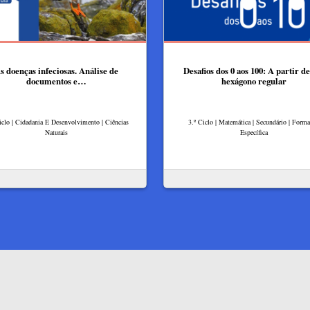
s doenças infeciosas. Análise de
Desafios dos 0 aos 100: A partir d
documentos e…
hexágono regular
iclo | Cidadania E Desenvolvimento | Ciências
3.º Ciclo | Matemática | Secundário | Form
Naturais
Específica