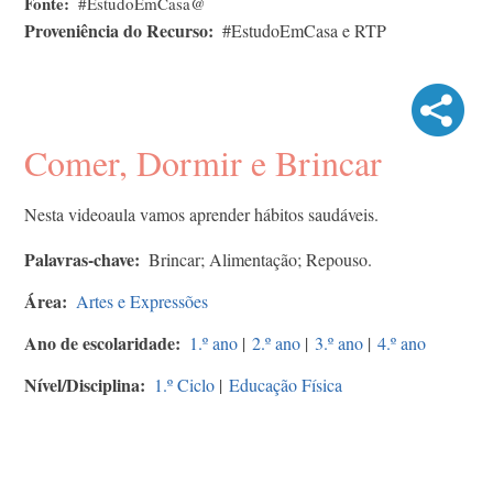
Fonte
#EstudoEmCasa@
Proveniência do Recurso
#EstudoEmCasa e RTP
Comer, Dormir e Brincar
Nesta videoaula vamos aprender hábitos saudáveis.
Palavras-chave
Brincar; Alimentação; Repouso.
Área
Artes e Expressões
Ano de escolaridade
1.º ano
|
2.º ano
|
3.º ano
|
4.º ano
Nível/Disciplina
1.º Ciclo
|
Educação Física