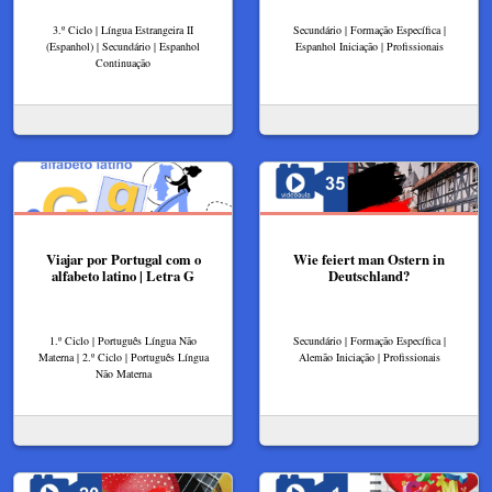
3.º Ciclo | Língua Estrangeira II
Secundário | Formação Específica |
(Espanhol) | Secundário | Espanhol
Espanhol Iniciação | Profissionais
Continuação
Viajar por Portugal com o
Wie feiert man Ostern in
alfabeto latino | Letra G
Deutschland?
1.º Ciclo | Português Língua Não
Secundário | Formação Específica |
Materna | 2.º Ciclo | Português Língua
Alemão Iniciação | Profissionais
Não Materna