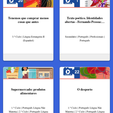
Tenemos que comprar menos
Texto poético. Identidades
cosas que antes
abertas - Fernando Pessoa:…
3.º Ciclo | Língua Estrangeira II
Secundário | Português | Profissionais |
(Espanhol)
Português
Supermercado: produtos
O desporto
alimentares
1.º Ciclo | Português Língua Não
1.º Ciclo | Português Língua Não
Materna | 2.º Ciclo | Português Língua
Materna | 2.º Ciclo | Português Língua