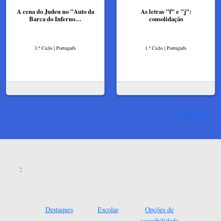
A cena do Judeu no "Auto da
As letras "f" e "j":
Barca do Inferno…
consolidação
3.º Ciclo | Português
1.º Ciclo | Português
Ver mais
Destaques
Escolas
Opções de
acessibilidade