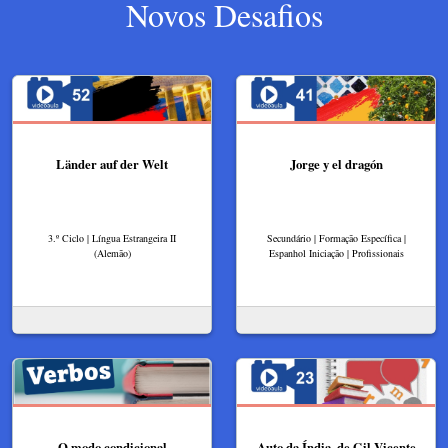
Novos Desafios
Länder auf der Welt
Jorge y el dragón
3.º Ciclo | Língua Estrangeira II
Secundário | Formação Específica |
(Alemão)
Espanhol Iniciação | Profissionais
O modo condicional
Auto da Índia, de Gil Vicente