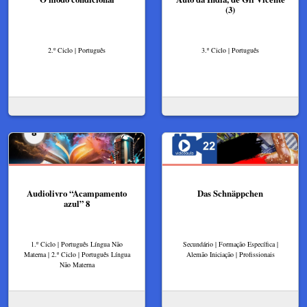
(3)
2.º Ciclo | Português
3.º Ciclo | Português
Audiolivro “Acampamento
Das Schnäppchen
azul” 8
1.º Ciclo | Português Língua Não
Secundário | Formação Específica |
Materna | 2.º Ciclo | Português Língua
Alemão Iniciação | Profissionais
Não Materna