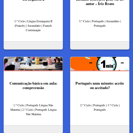
autor – Íris Bravo​
3.º Ciclo | Língua Estrangeira II
3.º Ciclo | Português | Secundário |
(Francês) | Secundário | Francês
Português
Continuação
Comunicação básica em aula:
Português num minuto: aceite
compreensão
ou aceitado?
1.º Ciclo | Português Língua Não
2.º Ciclo | Português | 3.º Ciclo |
Materna | 2.º Ciclo | Português Língua
Português
Não Materna