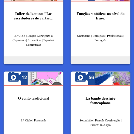
Taller de lectura: "Los
Funções sintáticas ao nível da
escribidores de cartas…
frase.
3.º Ciclo | Língua Estrangeira II
Secundário | Português | Profissionais |
(Espanhol) | Secundário | Espanhol
Português
Continuação
O conto tradicional
La bande dessinée
francophone
1.º Ciclo | Português
Secundário | Francês Continuação |
Francês Iniciação