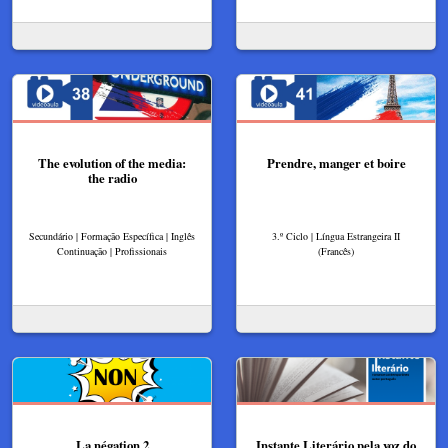
The evolution of the media:
Prendre, manger et boire
the radio
Secundário | Formação Específica | Inglês
3.º Ciclo | Língua Estrangeira II
Continuação | Profissionais
(Francês)
La négation 2
Instante Literário pela voz do