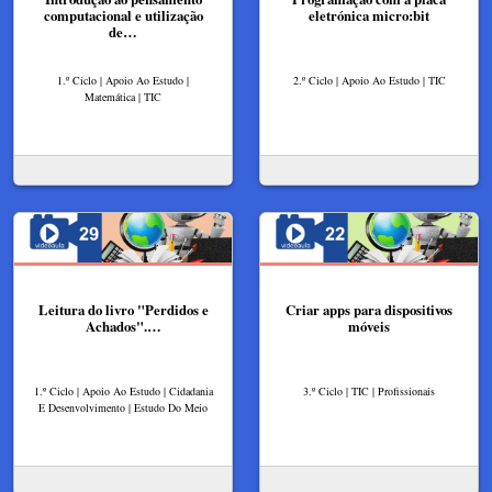
computacional e utilização
eletrónica micro:bit
de…
1.º Ciclo | Apoio Ao Estudo |
2.º Ciclo | Apoio Ao Estudo | TIC
Matemática | TIC
Leitura do livro "Perdidos e
Criar apps para dispositivos
Achados".…
móveis
1.º Ciclo | Apoio Ao Estudo | Cidadania
3.º Ciclo | TIC | Profissionais
E Desenvolvimento | Estudo Do Meio