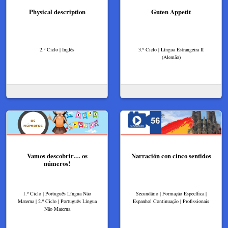
Physical description
Guten Appetit
2.º Ciclo | Inglês
3.º Ciclo | Língua Estrangeira II
(Alemão)
Vamos descobrir… os
Narración con cinco sentidos
números!
1.º Ciclo | Português Língua Não
Secundário | Formação Específica |
Materna | 2.º Ciclo | Português Língua
Espanhol Continuação | Profissionais
Não Materna