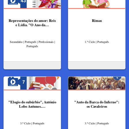
Representações do amor: Reis
Rimas
e Lídia. "O Ano da…
Secundário | Português | Profissionais |
1.º Ciclo | Português
Português
"Elogio do subúrbio", António
"Auto da Barca do Inferno":
Lobo Antunes.…
os Cavaleiros
3.º Ciclo | Português
3.º Ciclo | Português