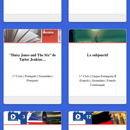
"Daisy Jones and The Six" de
Le subjonctif
Taylor Jenkins…
3.º Ciclo | Português | Secundário |
3.º Ciclo | Língua Estrangeira II
Português
(Francês) | Secundário | Francês
Continuação