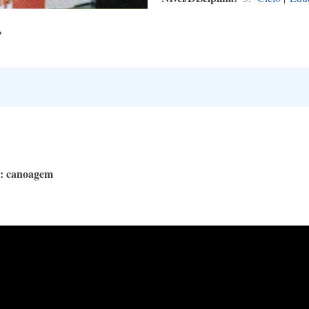
P
a: canoagem