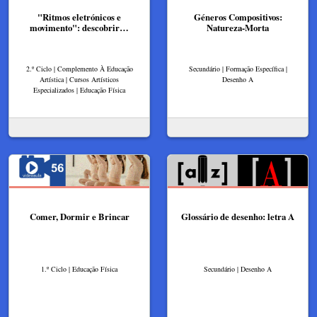
"Ritmos eletrónicos e
Géneros Compositivos:
movimento": descobrir…
Natureza-Morta
2.º Ciclo | Complemento À Educação
Secundário | Formação Específica |
Artística | Cursos Artísticos
Desenho A
Especializados | Educação Física
Comer, Dormir e Brincar
Glossário de desenho: letra A
1.º Ciclo | Educação Física
Secundário | Desenho A