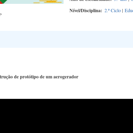
Nível/Disciplina
2.º Ciclo
|
Edu
P
trução de protótipo de um aerogerador