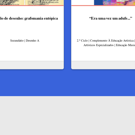
io de desenho: grafomania entópica
“Era uma vez um adufe...”
Secundário | Desenho A
2.º Ciclo | Complemento À Educação Artística 
Artísticos Especializados | Educação Musi