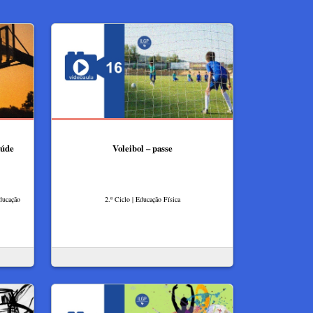
aúde
Voleibol – passe
Educação
2.º Ciclo | Educação Física