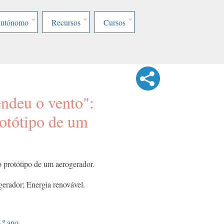
Autónomo
Recursos
Cursos
endeu o vento":
rotótipo de um
o protótipo de um aerogerador.
gerador; Energia renovável.
.º ano