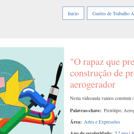
Início
Guiões de Trabalho 
"O rapaz que pr
construção de p
aerogerador
Nesta videoaula vamos construir 
Palavras-chave
Protótipo; Aero
Área
Artes e Expressões
Ano de escolaridade
5.º ano
|
6