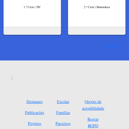
1.º Ciclo | TIC
2.º Ciclo | Matemática
Ver mais
Destaques
Escolas
Opções de
acessibilidade
Publicações
Famílias
Regras
Projetos
Parceiros
RGPD