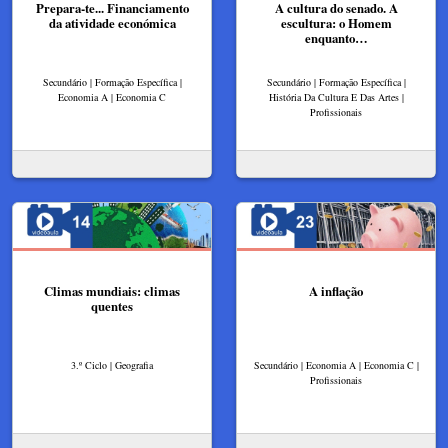
Prepara-te... Financiamento
A cultura do senado. A
da atividade económica
escultura: o Homem
enquanto…
Secundário | Formação Específica |
Secundário | Formação Específica |
Economia A | Economia C
História Da Cultura E Das Artes |
Profissionais
Climas mundiais: climas
A inflação
quentes
3.º Ciclo | Geografia
Secundário | Economia A | Economia C |
Profissionais