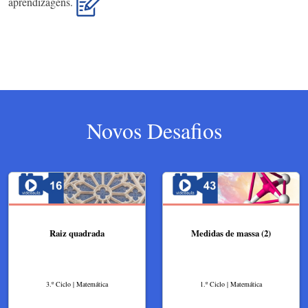
aprendizagens.
Novos Desafios
Raiz quadrada
Medidas de massa (2)
3.º Ciclo | Matemática
1.º Ciclo | Matemática