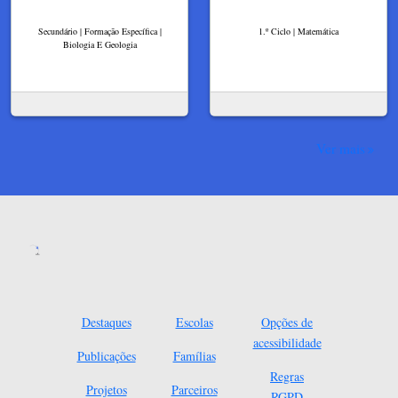
Secundário | Formação Específica |
1.º Ciclo | Matemática
Biologia E Geologia
Ver mais
Destaques
Escolas
Opções de
acessibilidade
Publicações
Famílias
Regras
Projetos
Parceiros
RGPD