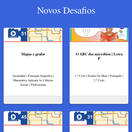
Novos Desafios
Mapas e grafos
O ABC dos micróbios | Letra
P
Secundário | Formação Específica |
1.º Ciclo | Estudo Do Meio | Português |
Matemática Aplicada Às Ciências
2.º Ciclo
Sociais | Profissionais