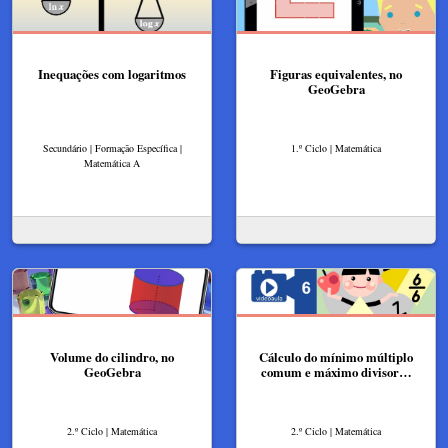
Inequações com logaritmos
Figuras equivalentes, no
GeoGebra
Secundário | Formação Específica |
1.º Ciclo | Matemática
Matemática A
Volume do cilindro, no
Cálculo do mínimo múltiplo
GeoGebra
comum e máximo divisor…
2.º Ciclo | Matemática
2.º Ciclo | Matemática