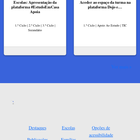
Escolas: Apresentação da
Aceder ao espaço da turma na
plataforma #EstudoEmCasa
plataforma Dojo e…
Apoia
1.º Ciclo | 2.º Ciclo | 3.º Ciclo |
1.º Ciclo | Apoio Ao Estudo | TIC
Secundário
Ver mais
Destaques
Escolas
Opções de
acessibilidade
Publicações
Famílias