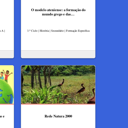
O modelo ateniense: a formação do
mundo grego e das…
a A |
3.º Ciclo | História | Secundário | Formação Específica
s e
Rede Natura 2000