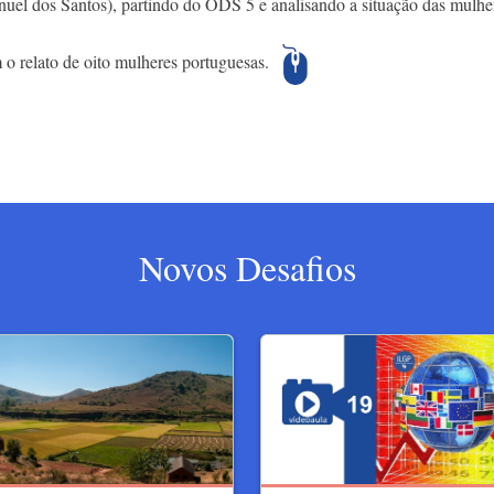
el dos Santos), partindo do ODS 5 e analisando a situação das mulh
 relato de oito mulheres portuguesas.
Novos Desafios