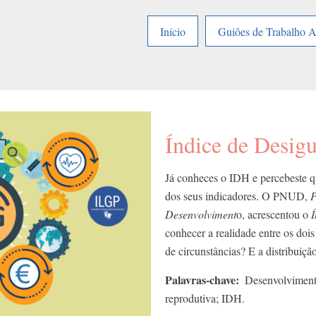
Início
Guiões de Trabalho 
Índice de Desig
Já conheces o IDH e percebeste q
dos seus indicadores. O PNUD,
P
Desenvolviment
o, acrescentou o
Í
conhecer a realidade entre os doi
de circunstâncias? E a distribuiç
Palavras-chave
Desenvolviment
reprodutiva; IDH.