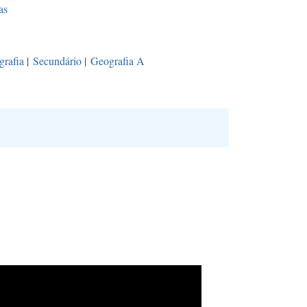
as
rafia
|
Secundário
|
Geografia A