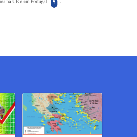
eres na UE e em Portugal
.