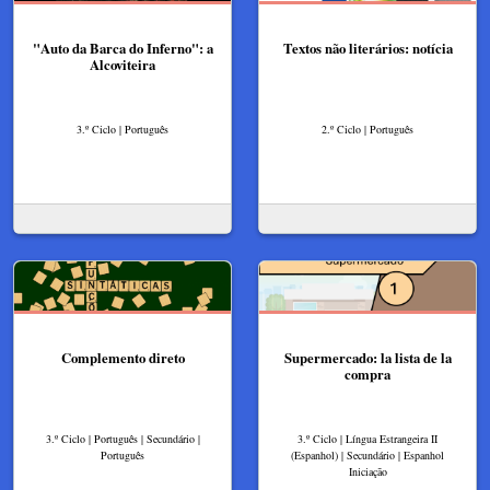
"Auto da Barca do Inferno": a
Textos não literários: notícia
Alcoviteira
3.º Ciclo | Português
2.º Ciclo | Português
Complemento direto
Supermercado: la lista de la
compra
3.º Ciclo | Português | Secundário |
3.º Ciclo | Língua Estrangeira II
Português
(Espanhol) | Secundário | Espanhol
Iniciação