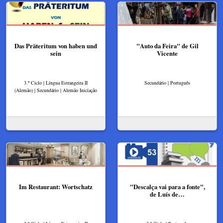
Das Präteritum von haben und
"Auto da Feira" de Gil
sein
Vicente
3.º Ciclo | Língua Estrangeira II
Secundário | Português
(Alemão) | Secundário | Alemão Iniciação
Im Restaurant: Wortschatz
"Descalça vai para a fonte",
de Luís de…