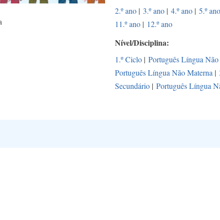
2.º ano
|
3.º ano
|
4.º ano
|
5.º an
a
11.º ano
|
12.º ano
Nível/Disciplina
1.º Ciclo
|
Português Língua Não
Português Língua Não Materna
|
Secundário
|
Português Língua N