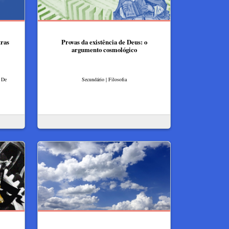
tras
Provas da existência de Deus: o
argumento cosmológico
a De
Secundário | Filosofia