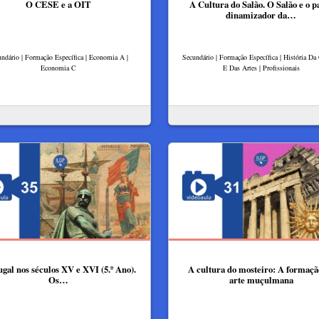
O CESE e a OIT
A Cultura do Salão. O Salão e o p
dinamizador da…
ndário | Formação Específica | Economia A |
Secundário | Formação Específica | História Da
Economia C
E Das Artes | Profissionais
gal nos séculos XV e XVI (5.º Ano).
A cultura do mosteiro: A formaçã
Os…
arte muçulmana