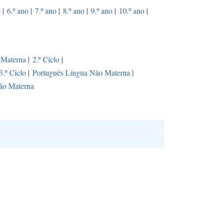
o
|
6.º ano
|
7.º ano
|
8.º ano
|
9.º ano
|
10.º ano
|
 Materna
|
2.º Ciclo
|
3.º Ciclo
|
Português Língua Não Materna
|
ão Materna