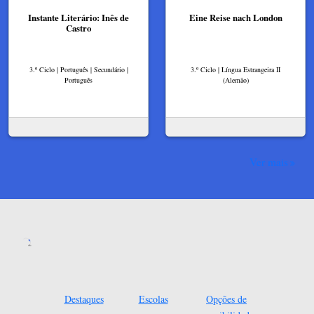
Instante Literário: Inês de
Eine Reise nach London
Castro
3.º Ciclo | Português | Secundário |
3.º Ciclo | Língua Estrangeira II
Português
(Alemão)
Ver mais
Destaques
Escolas
Opções de