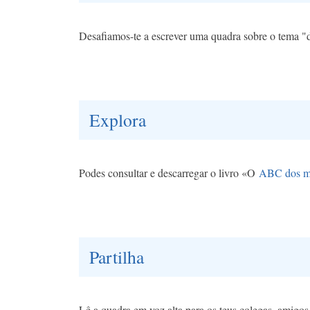
Desafiamos-te a escrever uma quadra sobre o tema "di
Explora
Podes consultar e descarregar o livro «O
ABC dos m
Partilha
Lê a quadra em voz alta para os teus colegas, amigos 