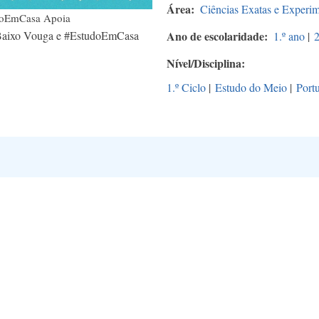
Área
Ciências Exatas e Experim
udoEmCasa Apoia
 Baixo Vouga e #EstudoEmCasa
Ano de escolaridade
1.º ano
|
2
Nível/Disciplina
1.º Ciclo
|
Estudo do Meio
|
Port