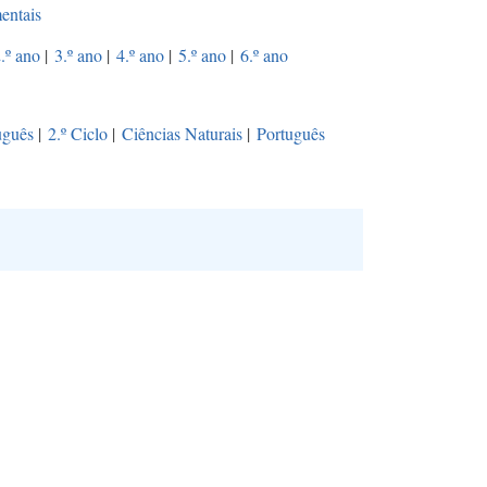
entais
.º ano
|
3.º ano
|
4.º ano
|
5.º ano
|
6.º ano
uguês
|
2.º Ciclo
|
Ciências Naturais
|
Português