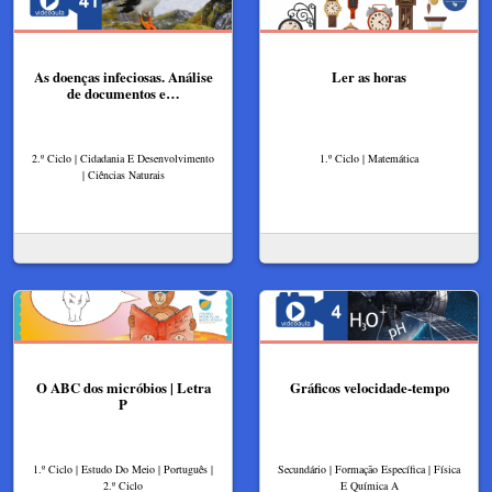
As doenças infeciosas. Análise
Ler as horas
de documentos e…
2.º Ciclo | Cidadania E Desenvolvimento
1.º Ciclo | Matemática
| Ciências Naturais
O ABC dos micróbios | Letra
Gráficos velocidade-tempo
P
1.º Ciclo | Estudo Do Meio | Português |
Secundário | Formação Específica | Física
2.º Ciclo
E Química A