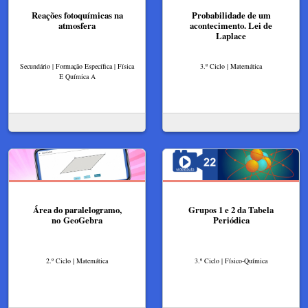
Reações fotoquímicas na
Probabilidade de um
atmosfera
acontecimento. Lei de
Laplace
Secundário | Formação Específica | Física
3.º Ciclo | Matemática
E Química A
Área do paralelogramo,
Grupos 1 e 2 da Tabela
no GeoGebra
Periódica
2.º Ciclo | Matemática
3.º Ciclo | Físico-Química