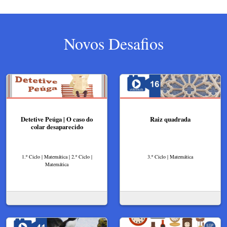
Novos Desafios
Detetive Peúga | O caso do
Raiz quadrada
colar desaparecido
1.º Ciclo | Matemática | 2.º Ciclo |
3.º Ciclo | Matemática
Matemática