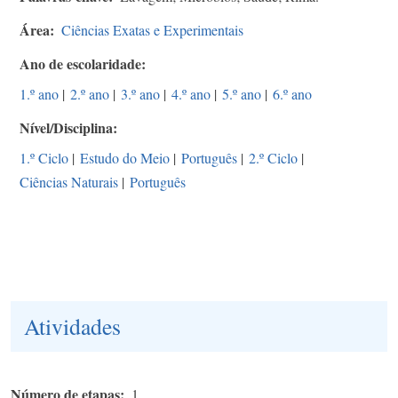
Área
Ciências Exatas e Experimentais
Ano de escolaridade
1.º ano
|
2.º ano
|
3.º ano
|
4.º ano
|
5.º ano
|
6.º ano
Nível/Disciplina
1.º Ciclo
|
Estudo do Meio
|
Português
|
2.º Ciclo
|
Ciências Naturais
|
Português
Atividades
Número de etapas
1