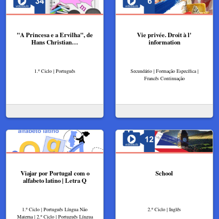
"A Princesa e a Ervilha", de
Vie privée. Droit à l'
Hans Christian…
information
1.º Ciclo | Português
Secundário | Formação Específica |
Francês Continuação
Viajar por Portugal com o
School
alfabeto latino | Letra Q
1.º Ciclo | Português Língua Não
2.º Ciclo | Inglês
Materna | 2.º Ciclo | Português Língua