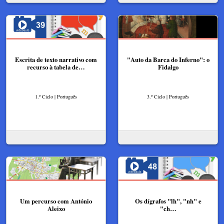
Escrita de texto narrativo com
"Auto da Barca do Inferno": o
recurso à tabela de…
Fidalgo
1.º Ciclo | Português
3.º Ciclo | Português
Um percurso com António
Os dígrafos "lh", "nh" e
Aleixo
"ch…