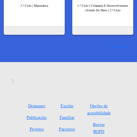
3.º Ciclo | Matemática
1.º Ciclo | Cidadania E Desenvolvimento
| Estudo Do Meio | 2.º Ciclo
Ver mais
Destaques
Escolas
Opções de
acessibilidade
Publicações
Famílias
Regras
Projetos
Parceiros
RGPD