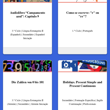
Audiolibro “Campamento
Como se escreve: "r" ou
azul”: Capítulo 9
"rr"?
3.º Ciclo | Língua Estrangeira II
1.º Ciclo | Português
(Espanhol) | Secundário | Espanhol
Iniciação
Die Zahlen von 0 bis 101
Holidays. Present Simple and
Present Continuous
3.º Ciclo | Língua Estrangeira II
Secundário | Formação Específica | Inglês
(Alemão) | Secundário | Alemão Iniciação
Continuação | Profissionais