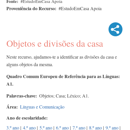
Fonte
#EstudoEmCasa Apoia
Proveniência do Recurso
#EstudoEmCasa Apoia
Objetos e divisões da casa
Neste recurso, ajudamos-te a identificar as divisões da casa e
alguns objetos da mesma.
Quadro Comum Europeu de Referência para as Línguas:
A1.
Palavras-chave
Objetos; Casa; Léxico; A1.
Área
Línguas e Comunicação
Ano de escolaridade
3.º ano
|
4.º ano
|
5.º ano
|
6.º ano
|
7.º ano
|
8.º ano
|
9.º ano
|