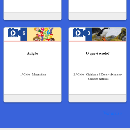
Adição
O que é o solo?
1.º Ciclo | Matemática
2.º Ciclo | Cidadania E Desenvolvimento
| Ciências Naturais
Ver mais