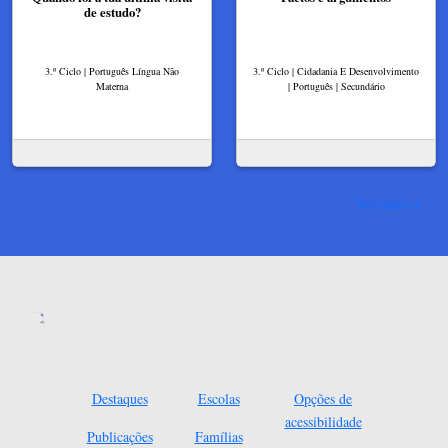
de estudo?
3.º Ciclo | Português Língua Não
3.º Ciclo | Cidadania E Desenvolvimento
Materna
| Português | Secundário
Ver mais
Destaques
Escolas
Opções de
acessibilidade
Publicações
Famílias