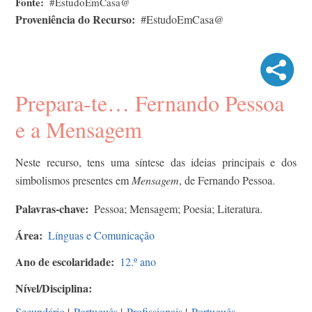
Fonte
#EstudoEmCasa@
Proveniência do Recurso
#EstudoEmCasa@
Prepara-te… Fernando Pessoa
e a Mensagem
Neste recurso, tens uma síntese das ideias principais e dos
simbolismos presentes em
Mensagem
, de Fernando Pessoa.
Palavras-chave
Pessoa; Mensagem; Poesia; Literatura.
Área
Línguas e Comunicação
Ano de escolaridade
12.º ano
Nível/Disciplina
Secundário
|
Português
|
Profissionais
|
Português