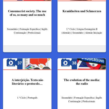
Consumerist society. The use
Krankheiten und Schmerzen
of so, so many and so much
Secundário | Formação Específica | Inglês
3.º Ciclo | Língua Estrangeira II
Continuação | Profissionais
(Alemão) | Secundário | Alemão Iniciação
A interjeição. Texto não
The evolution of the media:
literário: o protocolo…
the radio
1.º Ciclo | Português
Secundário | Formação Específica | Inglês
Continuação | Profissionais