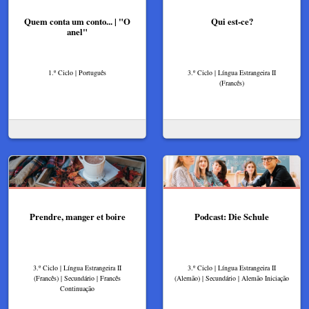
Quem conta um conto... | "O
Qui est-ce?
anel"
1.º Ciclo | Português
3.º Ciclo | Língua Estrangeira II
(Francês)
Prendre, manger et boire
Podcast: Die Schule
3.º Ciclo | Língua Estrangeira II
3.º Ciclo | Língua Estrangeira II
(Francês) | Secundário | Francês
(Alemão) | Secundário | Alemão Iniciação
Continuação