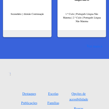
Secundário | Alemão Continuação
1.º Ciclo | Português Língua Não
Materna | 2.º Ciclo | Português Língua
Não Materna
Ver mais
Destaques
Escolas
Opções de
acessibilidade
Publicações
Famílias
Regras