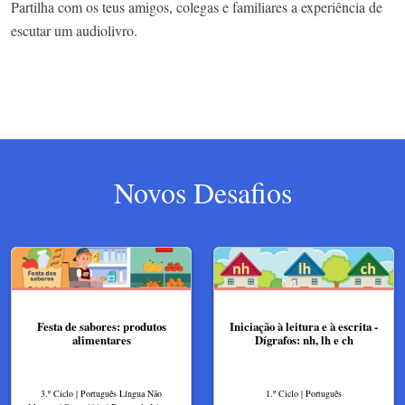
Partilha com os teus amigos, colegas e familiares a experiência de
escutar um audiolivro.
Novos Desafios
Festa de sabores: produtos
Iniciação à leitura e à escrita -
alimentares
Dígrafos: nh, lh e ch
3.º Ciclo | Português Língua Não
1.º Ciclo | Português