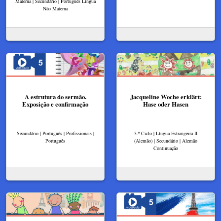
Materna | Secundário | Português Língua
Não Materna
A estrutura do sermão.
Jacqueline Woche erklärt:
Exposição e confirmação
Hase oder Hasen
Secundário | Português | Profissionais |
3.º Ciclo | Língua Estrangeira II
Português
(Alemão) | Secundário | Alemão
Continuação