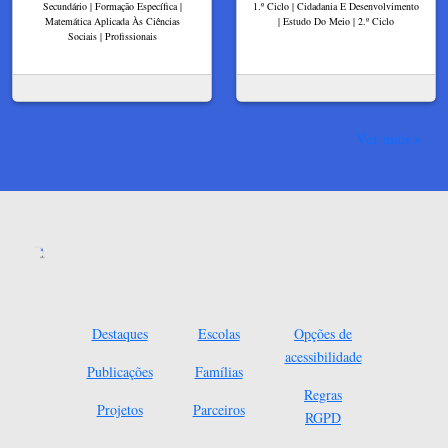
Secundário | Formação Específica |
1.º Ciclo | Cidadania E Desenvolvimento
Matemática Aplicada Às Ciências
| Estudo Do Meio | 2.º Ciclo
Sociais | Profissionais
Ver mais
Destaques
Escolas
Opções de
acessibilidade
Publicações
Famílias
Regras
Projetos
Parceiros
RGPD