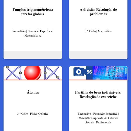
Funções trigonométricas:
A divisão. Resolução de
tarefas globais
problemas
Secundário | Formação Específica |
1.º Ciclo | Matemática
Matemática A
Átomos
Partilha de bens indivisíveis:
Resolução de exercícios
3.º Ciclo | Físico-Química
Secundário | Formação Específica |
Matemática Aplicada Às Ciências
Sociais | Profissionais