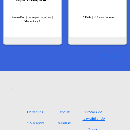
Secundário | Formação Específica |
3.º Ciclo | Ciências Naturais
Matemática A
Ver mais
Destaques
Escolas
Opções de
acessibilidade
Publicações
Famílias
Regras