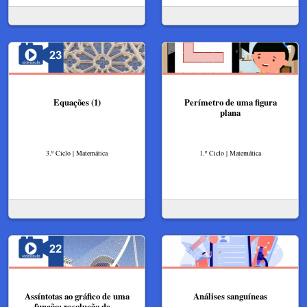
Equações (1)
Perímetro de uma figura
plana
3.º Ciclo | Matemática
1.º Ciclo | Matemática
Assíntotas ao gráfico de uma
Análises sanguíneas
função: resolução de…