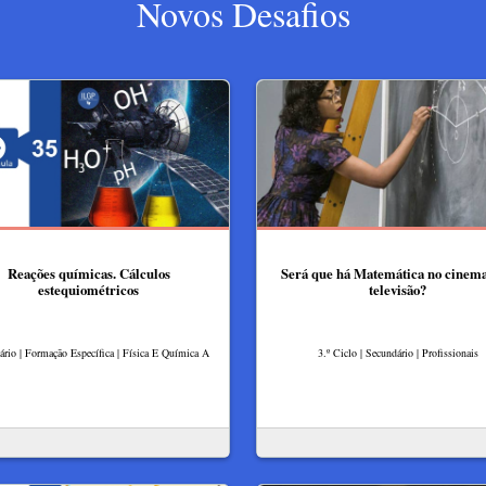
Novos Desafios
Reações químicas. Cálculos
Será que há Matemática no cinema
estequiométricos
televisão?
rio | Formação Específica | Física E Química A
3.º Ciclo | Secundário | Profissionais