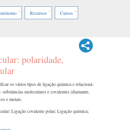
Autónomo
Recursos
Cursos
ular: polaridade,
ular
icar os vários tipos de ligação química e relacioná-
s: substâncias moleculares e covalentes (diamante,
cos e metais.
ular; Ligação covalente polar; Ligação química;
entais