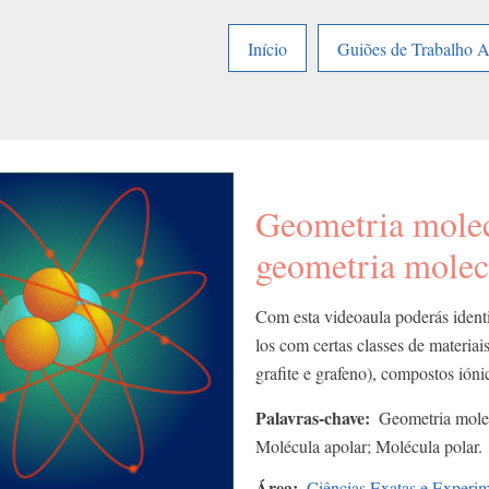
Início
Guiões de Trabalho 
Geometria molec
geometria molec
Com esta videoaula poderás identif
los com certas classes de materiai
grafite e grafeno), compostos ióni
Palavras-chave
Geometria molec
Molécula apolar; Molécula polar.
Área
Ciências Exatas e Experim