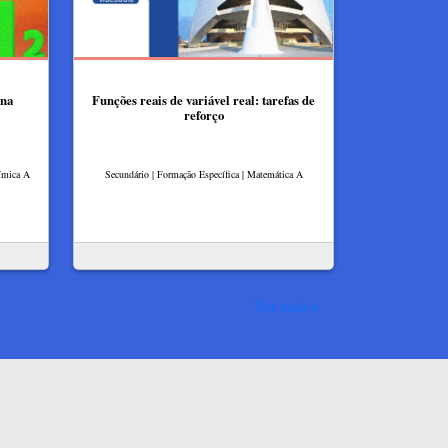
 na
Funções reais de variável real: tarefas de
reforço
uímica A
Secundário | Formação Específica | Matemática A
Ver mais