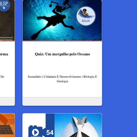
forma
Quiz: Um mergulho pelo Oceano
a De
Secundário | Cidadania E Desenvolvimento | Biologia E
Geologia