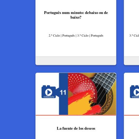
Português num minuto: debaixo ou de
baixo?
2.º Ciclo | Português | 3.º Ciclo | Português
3.º Cic
La fuente de los deseos