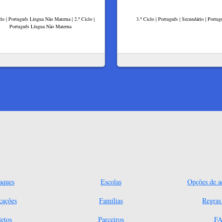
clo | Português Língua Não Materna | 2.º Ciclo |
3.º Ciclo | Português | Secundário | Portug
Português Língua Não Materna
aques
Escolas
Opções de ac
cações
Famílias
Regra
jetos
Parceiros
FA