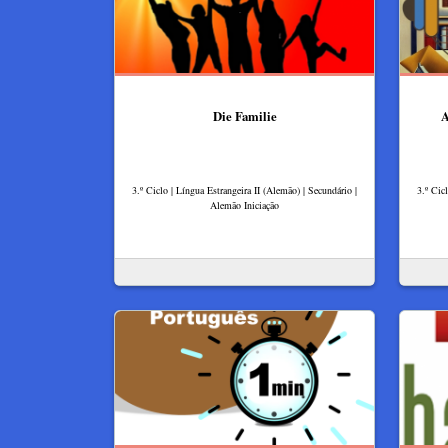
Die Familie
A
3.º Ciclo | Língua Estrangeira II (Alemão) | Secundário |
3.º Cic
Alemão Iniciação