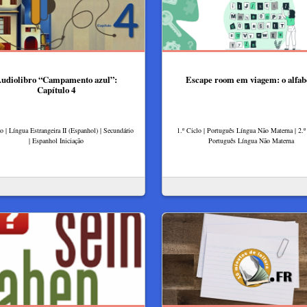
udiolibro “Campamento azul”:
Escape room em viagem: o alfab
Capítulo 4
lo | Língua Estrangeira II (Espanhol) | Secundário
1.º Ciclo | Português Língua Não Materna | 2.º 
| Espanhol Iniciação
Português Língua Não Materna