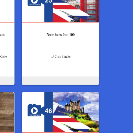
eto
Numbers 0 to 100
Ciclo |
1.º Ciclo | Inglês