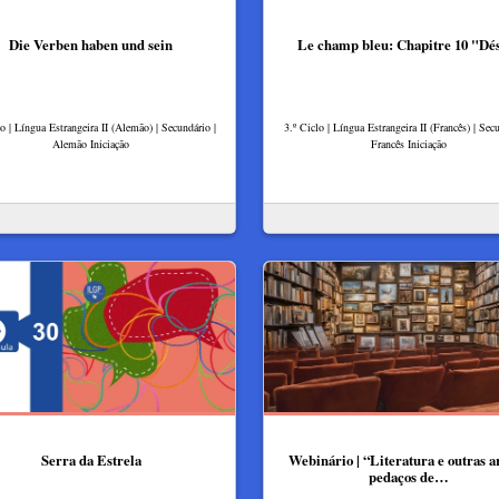
Die Verben haben und sein
Le champ bleu: Chapitre 10 "Dé
lo | Língua Estrangeira II (Alemão) | Secundário |
3.º Ciclo | Língua Estrangeira II (Francês) | Secu
Alemão Iniciação
Francês Iniciação
Serra da Estrela
Webinário | “Literatura e outras ar
pedaços de…