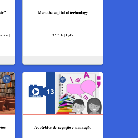
sir"
Meet the capital of technology
ndário |
3.º Ciclo | Inglês
tes –
Advérbios de negação e afirmação