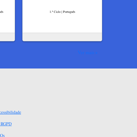
uês
1.º Ciclo | Português
Ver mais
essibilidade
s RGPD
Qs