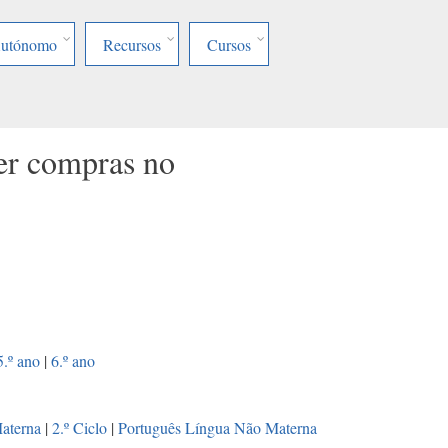
Autónomo
Recursos
Cursos
zer compras no
5.º ano
|
6.º ano
aterna
|
2.º Ciclo
|
Português Língua Não Materna