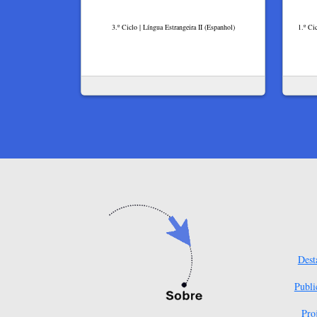
3.º Ciclo | Língua Estrangeira II (Espanhol)
1.º Ci
Dest
Publi
Pro