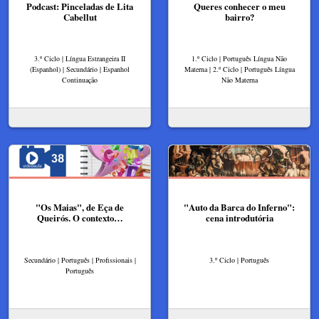
Podcast: Pinceladas de Lita
Queres conhecer o meu
Cabellut
bairro?
3.º Ciclo | Língua Estrangeira II
1.º Ciclo | Português Língua Não
(Espanhol) | Secundário | Espanhol
Materna | 2.º Ciclo | Português Língua
Continuação
Não Materna
"Os Maias", de Eça de
"Auto da Barca do Inferno":
Queirós. O contexto…
cena introdutória
Secundário | Português | Profissionais |
3.º Ciclo | Português
Português