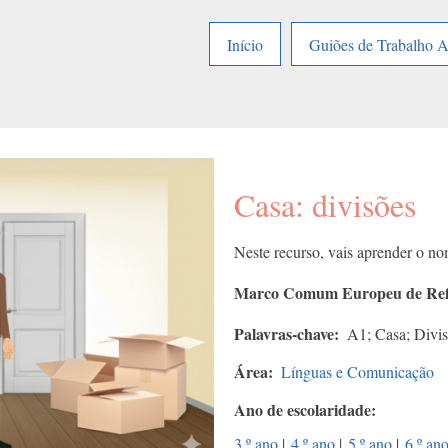
Início
Guiões de Trabalho 
Casa: divisões
Neste recurso, vais aprender o no
Marco Comum Europeu de Refe
Palavras-chave
A1; Casa; Divis
Área
Línguas e Comunicação
Ano de escolaridade
3.º ano
|
4.º ano
|
5.º ano
|
6.º an