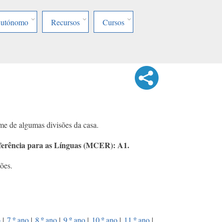
Autónomo
Recursos
Cursos
me de algumas divisões da casa.
rência para as Línguas (MCER): A1.
ões.
o
|
7.º ano
|
8.º ano
|
9.º ano
|
10.º ano
|
11.º ano
|