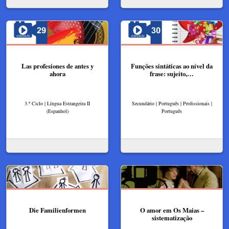
Las profesiones de antes y
Funções sintáticas ao nível da
ahora
frase: sujeito,…
3.º Ciclo | Língua Estrangeira II
Secundário | Português | Profissionais |
(Espanhol)
Português
Die Familienformen
O amor em Os Maias –
sistematização