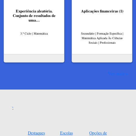
Experiência aleatória.
Aplicações financeiras (1)
Conjunto de resultados de
uma…
3.º Ciclo | Matemática
Secundário | Formação Específica |
Matemática Aplicada Às Ciências
Sociais | Profissionais
Ver mais
Destaques
Escolas
Opções de