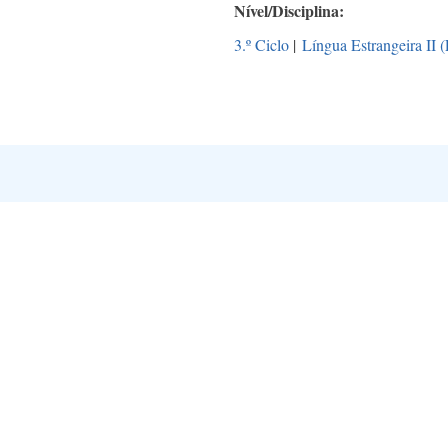
Nível/Disciplina
3.º Ciclo
|
Língua Estrangeira II 