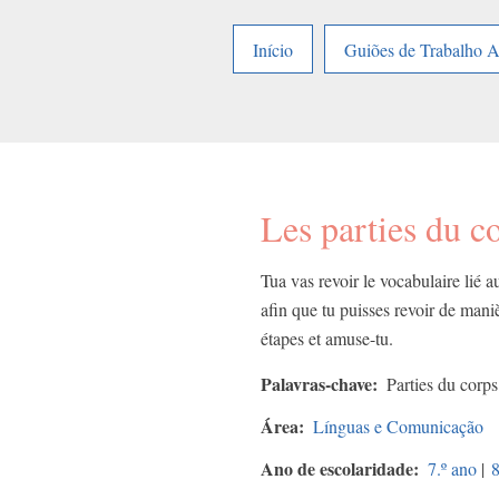
Início
Guiões de Trabalho 
Les parties du c
Tua vas revoir le vocabulaire lié 
afin que tu puisses revoir de maniè
étapes et amuse-tu.
Palavras-chave
Parties du corps
Área
Línguas e Comunicação
Ano de escolaridade
7.º ano
|
8