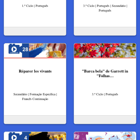
1.º Ciclo | Português
3.º Ciclo | Português | Secundário |
Português
Réparer les vivants
"Barca bela" de Garrett in
"Folhas…
Secundário | Formação Específica |
3.º Ciclo | Português
Francês Continuação