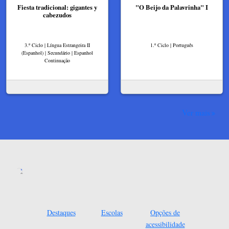
Fiesta tradicional: gigantes y
"O Beijo da Palavrinha" I
cabezudos
3.º Ciclo | Língua Estrangeira II
1.º Ciclo | Português
(Espanhol) | Secundário | Espanhol
Continuação
Ver mais
Destaques
Escolas
Opções de
acessibilidade