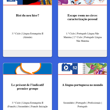
Bist du neu hier?
Escape room no circo:
caracterização pessoal
3.º Ciclo | Língua Estrangeira II
1.º Ciclo | Português Língua Não
(Alemão)
Materna | 2.º Ciclo | Português Língua
Não Materna
Le présent de l'indicatif
A língua portuguesa no mundo
premier groupe
3.º Ciclo | Língua Estrangeira II
Secundário | Português | Profissionais |
(Francês) | Secundário | Francês Iniciação
Português