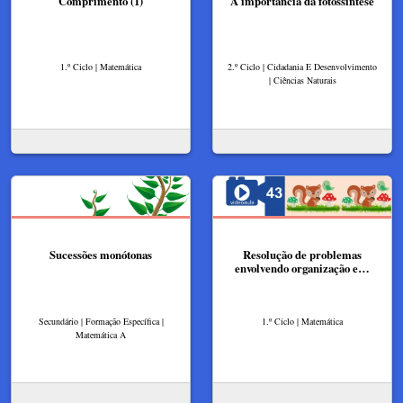
Comprimento (1)
A importância da fotossíntese
1.º Ciclo | Matemática
2.º Ciclo | Cidadania E Desenvolvimento
| Ciências Naturais
Sucessões monótonas
Resolução de problemas
envolvendo organização e…
Secundário | Formação Específica |
1.º Ciclo | Matemática
Matemática A