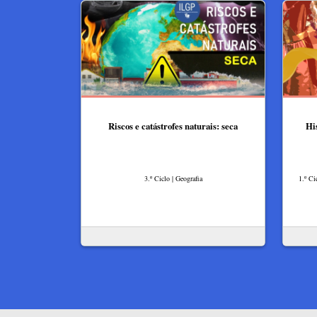
Riscos e catástrofes naturais: seca
Hi
3.º Ciclo | Geografia
1.º Ci