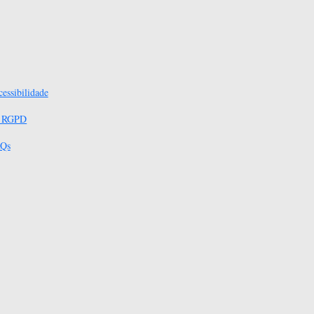
essibilidade
s RGPD
Qs