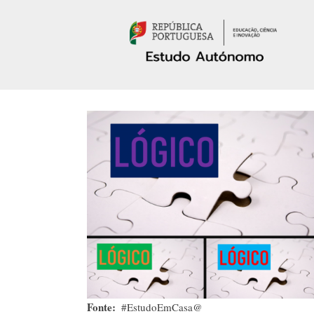
Passar para o conteúdo principal
Fonte
#EstudoEmCasa@