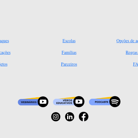
aques
Escolas
Opções de ac
cações
Famílias
Regra
jetos
Parceiros
FA