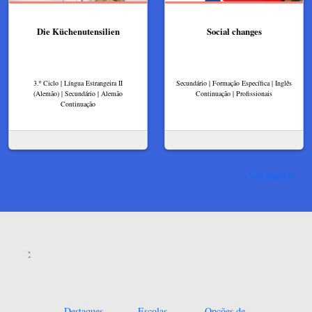
Die Küchenutensilien
Social changes
3.º Ciclo | Língua Estrangeira II
Secundário | Formação Específica | Inglês
(Alemão) | Secundário | Alemão
Continuação | Profissionais
Continuação
Ver mais
Destaques
Escolas
Opções de