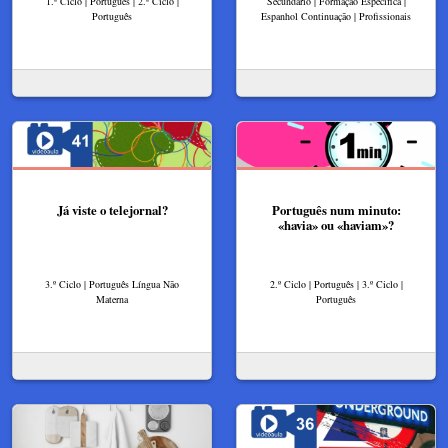
1.º Ciclo | Português | 2.º Ciclo |
Secundário | Formação Específica |
Português
Espanhol Continuação | Profissionais
Já viste o telejornal?
Português num minuto:
«havia» ou «haviam»?
3.º Ciclo | Português Língua Não
2.º Ciclo | Português | 3.º Ciclo |
Materna
Português