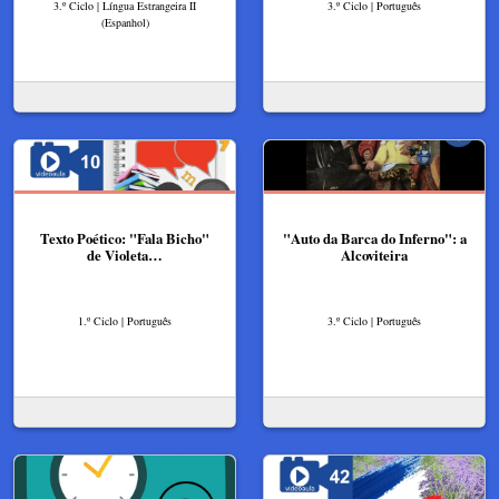
3.º Ciclo | Língua Estrangeira II
3.º Ciclo | Português
(Espanhol)
Texto Poético: "Fala Bicho"
"Auto da Barca do Inferno": a
de Violeta…
Alcoviteira
1.º Ciclo | Português
3.º Ciclo | Português