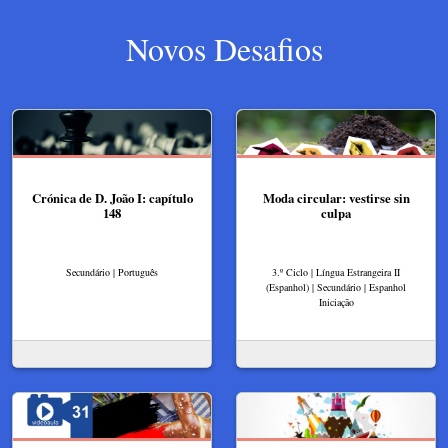
Novos Desafios
Crónica de D. João I: capítulo
Moda circular: vestirse sin
148
culpa
Secundário | Português
3.º Ciclo | Língua Estrangeira II
(Espanhol) | Secundário | Espanhol
Iniciação