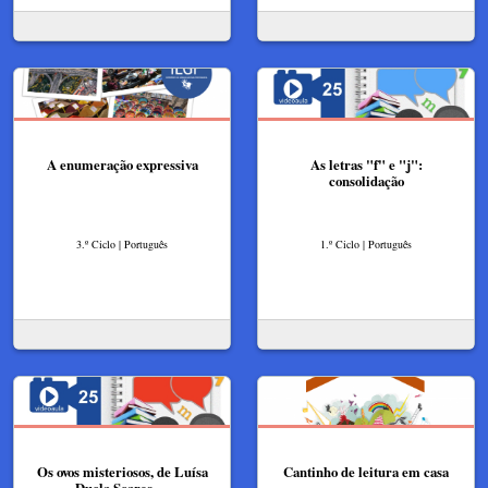
A enumeração expressiva
As letras "f" e "j":
consolidação
3.º Ciclo | Português
1.º Ciclo | Português
Os ovos misteriosos, de Luísa
Cantinho de leitura em casa