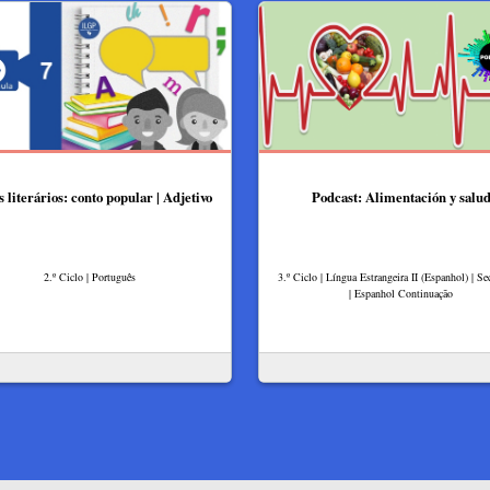
s literários: conto popular | Adjetivo
Podcast: Alimentación y salu
2.º Ciclo | Português
3.º Ciclo | Língua Estrangeira II (Espanhol) | Se
| Espanhol Continuação