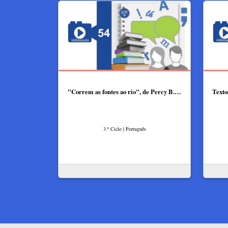
"Correm as fontes ao rio", de Percy B.…
Texto
3.º Ciclo | Português