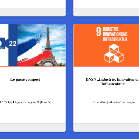
Le passé composé
DNS 9 ,,Industrie, Innovation u
Infrastruktur“​
3.º Ciclo | Língua Estrangeira II (Francês)
Secundário | Alemão Continuação