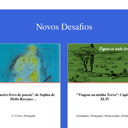
Novos Desafios
eiro livro de poesia”, de Sophia de
"Viagens na minha Terra": Capí
Mello Breyner…
XLIV
2.º Ciclo | Português
Secundário | Português | Profissionais | Port