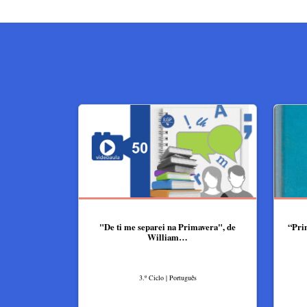
"De ti me separei na Primavera", de
“Prim
William…
3.º Ciclo | Português