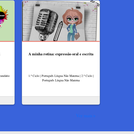
d
A minha rotina: expressão oral e escrita
cundário
1.º Ciclo | Português Língua Não Materna | 2.º Ciclo |
Português Língua Não Materna
Ver mais