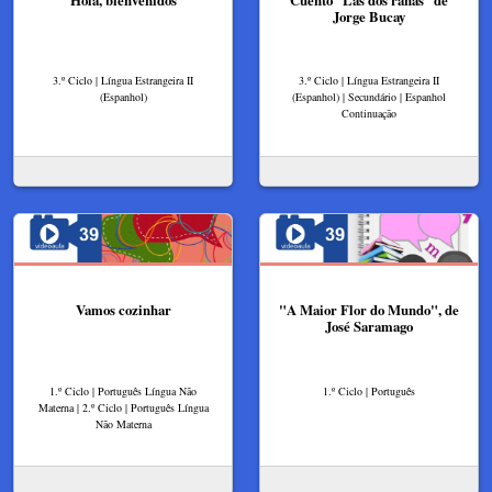
Jorge Bucay
3.º Ciclo | Língua Estrangeira II
3.º Ciclo | Língua Estrangeira II
(Espanhol)
(Espanhol) | Secundário | Espanhol
Continuação
Vamos cozinhar
"A Maior Flor do Mundo", de
José Saramago
1.º Ciclo | Português Língua Não
1.º Ciclo | Português
Materna | 2.º Ciclo | Português Língua
Não Materna