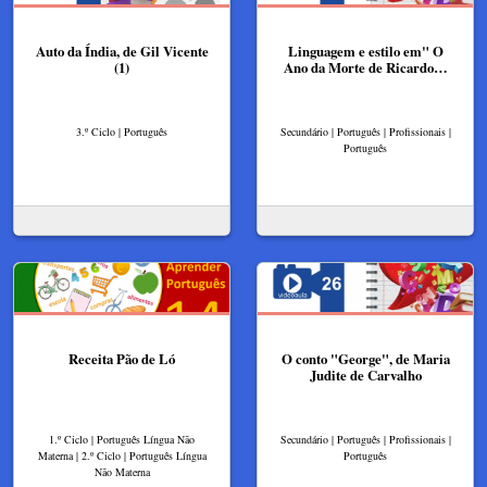
Auto da Índia, de Gil Vicente
Linguagem e estilo em" O
(1)
Ano da Morte de Ricardo…
3.º Ciclo | Português
Secundário | Português | Profissionais |
Português
Receita Pão de Ló
O conto "George", de Maria
Judite de Carvalho
1.º Ciclo | Português Língua Não
Secundário | Português | Profissionais |
Materna | 2.º Ciclo | Português Língua
Português
Não Materna