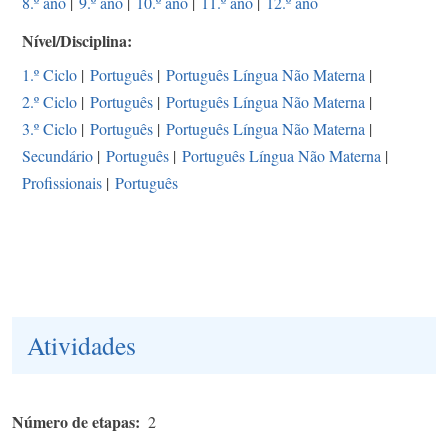
8.º ano
|
9.º ano
|
10.º ano
|
11.º ano
|
12.º ano
Nível/Disciplina
1.º Ciclo
|
Português
|
Português Língua Não Materna
|
2.º Ciclo
|
Português
|
Português Língua Não Materna
|
3.º Ciclo
|
Português
|
Português Língua Não Materna
|
Secundário
|
Português
|
Português Língua Não Materna
|
Profissionais
|
Português
Atividades
Número de etapas
2