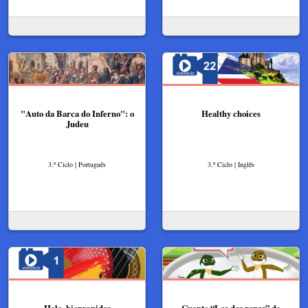
"Auto da Barca do Inferno": o
Healthy choices
Judeu
3.º Ciclo | Português
3.º Ciclo | Inglês
Hola, bienvenidos
Cuento “Las dos ranas” de